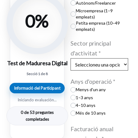
Autònom/Freelancer
Microempresa (1–9
0%
empleats)
Petita empresa (10–49
empleats)
Sector principal
d'activitat
*
Test de Maduresa Digital
Secció 1 de 8
Anys d'operació
*
Informació del Participant
Menys d'un any
1–3 anys
Iniciando evaluación...
4–10 anys
0 de 53 preguntes
Més de 10 anys
completades
Facturació anual