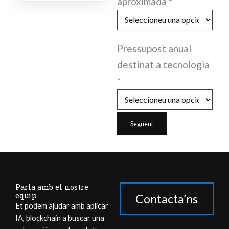
aproximada
*
Pressupost anual
destinat a tecnologia
*
Següent
Parla amb el nostre
equip
Contacta’ns
Et podem ajudar amb aplicar
IA, blockchain a buscar una