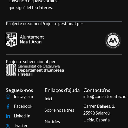
subvenció o qualsevol altra
que sigui del teu interés.
Projecte creat per:
Projecte gestionat per:
Projecte subvencionat per
Segueix-nos
Enllaços d'ajuda
Contacta'ns
Instagram
info@consultoriatecnol
Inici
Facebook
Carrèr Balmes, 2,
Sobre nosaltres
25598 Salardú,
Linked In
Lleida, España
Notícies
Twitter