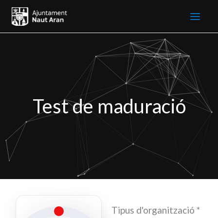
Ir
al
contenido
Test de maduració
Tipus d'organització
*