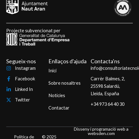
Projecte subvencionat per
Segueix-nos
Enllaços d'ajuda
Contacta'ns
Instagram
info@consultoriatecnol
Inici
Facebook
Carrèr Balmes, 2,
Sobre nosaltres
25598 Salardú,
Linked In
Lleida, España
Notícies
Twitter
+34 973 64 40 30
Contactar
Disseny i programació web a
websden.com
Política de
© 2025